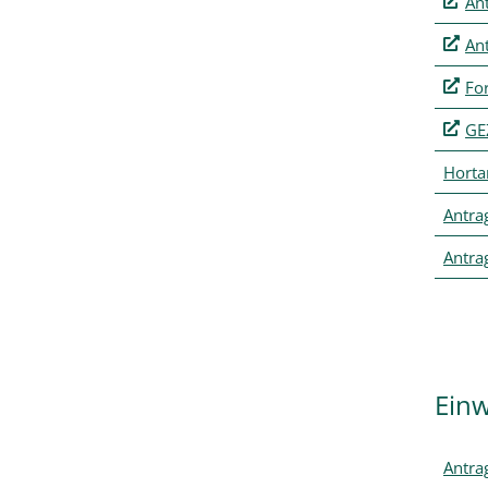
An
Ant
Fo
GE
Horta
Antra
Antra
Ein
Antra