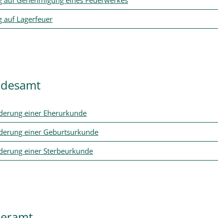
g auf Lagerfeuer
ndesamt
derung einer Eherurkunde
derung einer Geburtsurkunde
derung einer Sterbeurkunde
ueramt