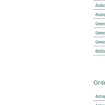
Änder
Anzei
Gewe
Gewe
Gewe
Beibla
Ord
Antra
Antra