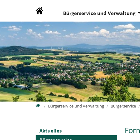
Direkt zur Hauptnavigation springen
Direkt zum Inhalt springen
Zur Unternavigation springen
Bürgerservice und Verwaltung
Home
Bürgerservice und Verwaltung
Bürgerservice
For
Aktuelles
Bürgerservice