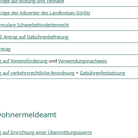
träge auf Bildung und Teilhabe
räge des Jobcenter des Landkreises Görlitz
rmulare Schwerbehindertenrecht
Z-Antrag auf Gebührenbefreiung
ntrag
g auf Vereinsförderung
und
Verwendungsnachweis
g auf verkehrsrechtliche Anordnung
+
Gebührenfestsetzung
wohnermeldeamt
g auf Einrichtung einer Übermittlungssperre