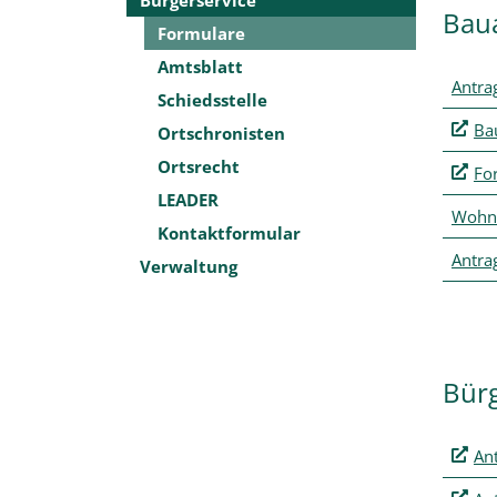
Bau
Formulare
Amtsblatt
Antra
Schiedsstelle
Ba
Ortschronisten
Ortsrecht
Fo
LEADER
Wohn
Kontaktformular
Antra
Verwaltung
Bür
An