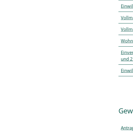
Einwi
Vollm
Vollm
Wohnu
Einve
und 2
Einwi
Gew
Antra