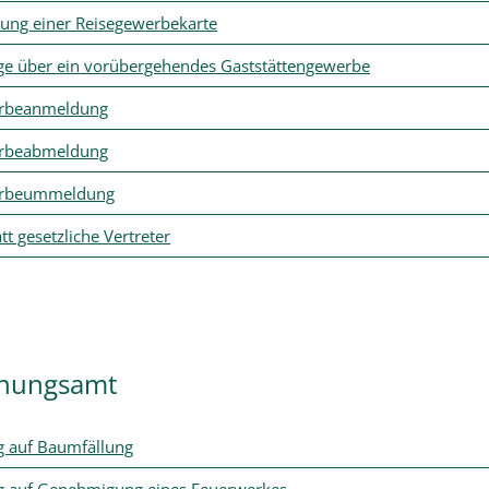
ung einer Reisegewerbekarte
ge über ein vorübergehendes Gaststättengewerbe
rbeanmeldung
rbeabmeldung
rbeummeldung
tt gesetzliche Vertreter
nungsamt
g auf Baumfällung
g auf Genehmigung eines Feuerwerkes