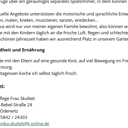
rfüge über ein geräumiges separates Spielzimmer, in dem können s
duelle Angebote unterstützen die motorische und sprachliche Ent
n, malen, kneten, musizieren, tanzen, entdecken...
us wird nur von meiner eigenen Familie bewohnt, also können w
e mit den Kindern täglich an die frische Luft. Regen und schlech
 schönen Jahreszeit haben wir ausreichend Platz in unserem Garte
dheit und Ernährung
hte mit den Eltern auf eine gesunde Kost, auf viel Bewegung im F
nnung.
tagessen koche ich selbst täglich frisch.
t:
lege Frau Skulteti
-Bebel-Straße 24
Oderwitz
035842 / 24303
nika.skulteti@t-online.de