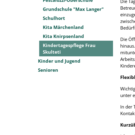
Die Tag
Betreuu
Grundschule "Max Langer"
einzug
Schulhort
zwisch
Kita Märchenland
Bedürf
Kita Knirpsenland
Die Öf
Kindertagespflege Frau
hinaus
Skulteti
mitunte
Arbeits
Kinder und Jugend
Kinder
Senioren
Flexib
Wichtig
unter e
In der
Kontakt
Kurzüb