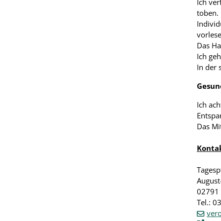
Ich ve
toben.
Indivi
vorlese
Das Ha
Ich geh
In der
Gesun
Ich ac
Entspa
Das Mit
Kontak
Tagespf
August
02791 
Tel.: 
vero