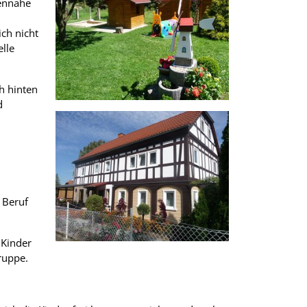
iennahe
ch nicht
lle
h hinten
d
 Beruf
 Kinder
ruppe.