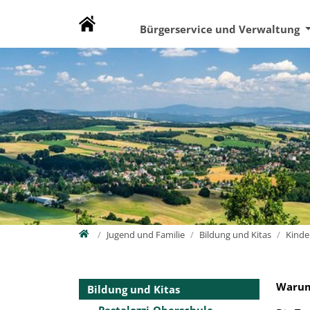
Direkt zur Hauptnavigation springen
Direkt zum Inhalt springen
Zur Unternavigation springen
Bürgerservice und Verwaltung
Home
Jugend und Familie
Bildung und Kitas
Kinde
Warum
Bildung und Kitas
Pestalozzi-Oberschule