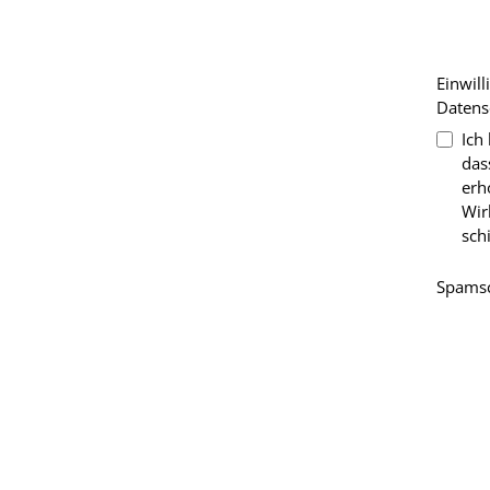
Einwil
Datens
Ich
das
erh
Wir
sch
Spamsc