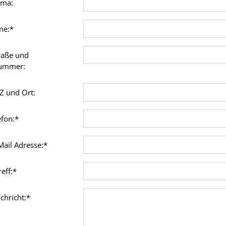
rma:
me:
*
traße und
ummer:
Z und Ort:
efon:
*
Mail Adresse:
*
reff:
*
chricht:
*