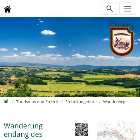
Direkt zur Hauptnavigation springen
Direkt zum Inhalt springen
Zur Unternavigation springen
Home
Tourismus und Freizeit
Freizeitangebote
Wanderwege
Wanderung
entlang des