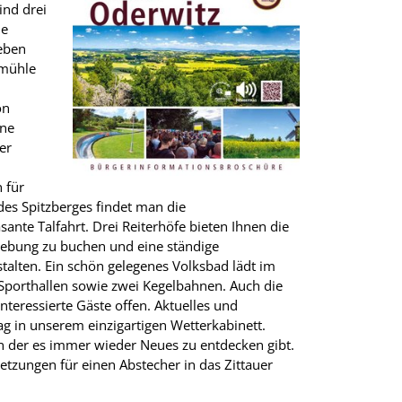
ind drei
he
ieben
kmühle
on
öne
er
 für
es Spitzberges findet man die
nte Talfahrt. Drei Reiterhöfe bieten Ihnen die
mgebung zu buchen und eine ständige
talten. Ein schön gelegenes Volksbad lädt im
Sporthallen sowie zwei Kegelbahnen. Auch die
nteressierte Gäste offen. Aktuelles und
g in unserem einzigartigen Wetterkabinett.
 in der es immer wieder Neues zu entdecken gibt.
setzungen für einen Abstecher in das Zittauer