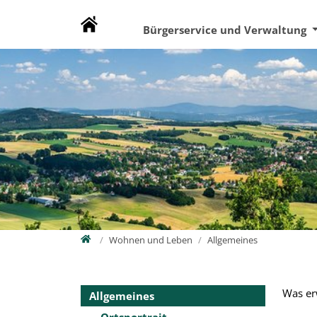
Direkt zur Hauptnavigation springen
Direkt zum Inhalt springen
Zur Unternavigation springen
Bürgerservice und Verwaltung
Home
Wohnen und Leben
Allgemeines
Was er
Allgemeines
Ortsportrait