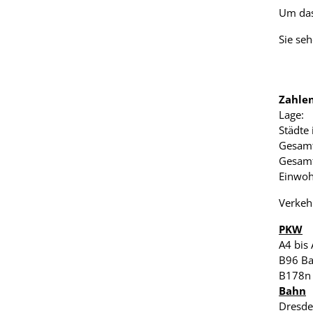
Um das
Sie se
Zahle
Lage: 
Städte
Gesamt
Gesam
Einwoh
Verke
PKW
A4 bis
B96 Ba
B178n
Bahn
Dresde