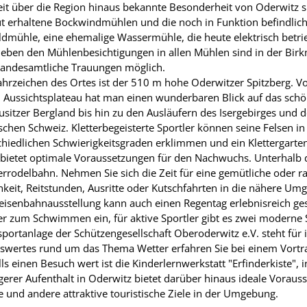
eit über die Region hinaus bekannte Besonderheit von Oderwitz s
ut erhaltene Bockwindmühlen und die noch in Funktion befindlic
ldmühle, eine ehemalige Wassermühle, die heute elektrisch betr
Neben den Mühlenbesichtigungen in allen Mühlen sind in der Bir
tandesamtliche Trauungen möglich.
hrzeichen des Ortes ist der 510 m hohe Oderwitzer Spitzberg. V
 Aussichtsplateau hat man einen wunderbaren Blick auf das sch
sitzer Bergland bis hin zu den Ausläufern des Isergebirges und d
chen Schweiz. Kletterbegeisterte Sportler können seine Felsen in
chiedlichen Schwierigkeitsgraden erklimmen und ein Klettergarten
 bietet optimale Voraussetzungen für den Nachwuchs. Unterhalb d
odelbahn. Nehmen Sie sich die Zeit für eine gemütliche oder rasa
hkeit, Reitstunden, Ausritte oder Kutschfahrten in die nähere U
eisenbahnausstellung kann auch einen Regentag erlebnisreich ges
 zum Schwimmen ein, für aktive Sportler gibt es zwei moderne 
portanlage der Schützengesellschaft Oberoderwitz e.V. steht für i
swertes rund um das Thema Wetter erfahren Sie bei einem Vortra
ls einen Besuch wert ist die Kinderlernwerkstatt "Erfinderkiste",
gerer Aufenthalt in Oderwitz bietet darüber hinaus ideale Voraus
 und andere attraktive touristische Ziele in der Umgebung.