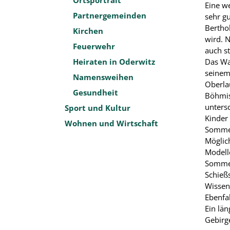
Eine w
Partnergemeinden
sehr g
Bertho
Kirchen
wird. 
Feuerwehr
auch s
Heiraten in Oderwitz
Das Wa
seinem
Namensweihen
Oberlau
Gesundheit
Böhmis
unters
Sport und Kultur
Kinder
Wohnen und Wirtschaft
Sommerr
Möglic
Modell
Sommer
Schießs
Wissen
Ebenfal
Ein län
Gebirge