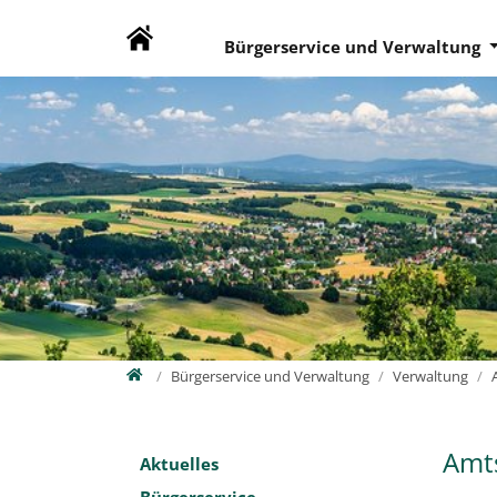
Direkt zur Hauptnavigation springen
Direkt zum Inhalt springen
Zur Unternavigation springen
Bürgerservice und Verwaltung
Home
Bürgerservice und Verwaltung
Verwaltung
Amt
Aktuelles
Bürgerservice