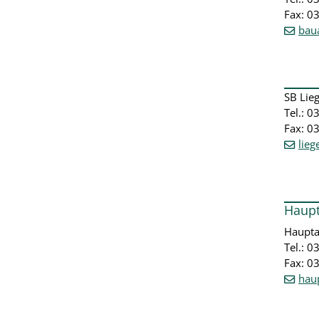
Fax: 0
bau
SB Lie
Tel.: 
Fax: 0
lie
Haup
Haupta
Tel.: 
Fax: 0
hau