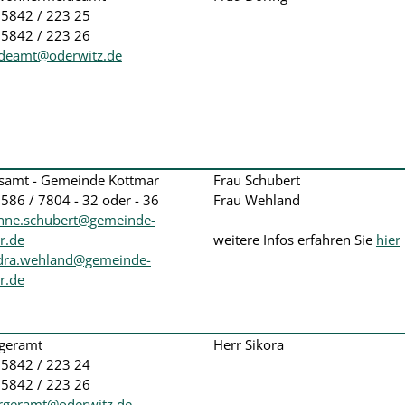
035842 / 223 25
35842 / 223 26
deamt@oderwitz.de
samt - Gemeinde Kottmar
Frau Schubert
3586 / 7804 - 32 oder - 36
Frau Wehland
nne.schubert@gemeinde-
r.de
weitere Infos erfahren Sie
hier
dra.wehland@gemeinde-
r.de
geramt
Herr Sikora
035842 / 223 24
35842 / 223 26
rgeramt@oderwitz.de