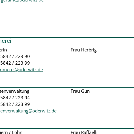
erei
rin
Frau Herbrig
035842 / 223 90
35842 / 223 99
mmerei@oderwitz.de
senverwaltung
Frau Gun
035842 / 223 94
35842 / 223 99
senverwaltung@oderwitz.de
uern / Lohn
Frau Raffaelli