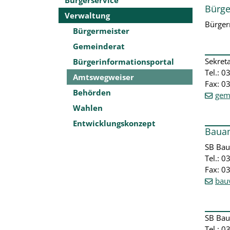
Bürge
Verwaltung
Bürger
Bürgermeister
Gemeinderat
Sekreta
Bürgerinformationsportal
Tel.: 0
Amtswegweiser
Fax: 0
Behörden
gem
Wahlen
Entwicklungskonzept
Baua
SB Ba
Tel.: 
Fax: 0
bau
SB Ba
Tel.: 