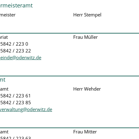
rmeisteramt
meister
Herr Stempel
riat
Frau Müller
35842 / 223 0
35842 / 223 22
einde@oderwitz.de
mt
uamt
Herr Wehder
035842 / 223 61
35842 / 223 85
verwaltung@oderwitz.de
uamt
Frau Mitter
035842 / 223 63