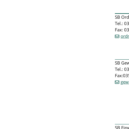
SB Or
Tel.: 
Fax: 0
ord
SB Ge
Tel.: 
Fax:03
gew
SB Ei