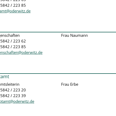
35842 / 223 85
amt@oderwitz.de
genschaften
Frau Naumann
035842 / 223 62
35842 / 223 85
genschaften@oderwitz.de
tamt
mtsleiterin
Frau Erbe
035842 / 223 20
35842 / 223 39
ptamt@oderwitz.de