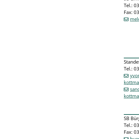
Tel.: 
Fax: 0
mel
Stande
Tel.: 0
yvo
kottma
san
kottma
SB Bür
Tel.: 
Fax: 0
bue