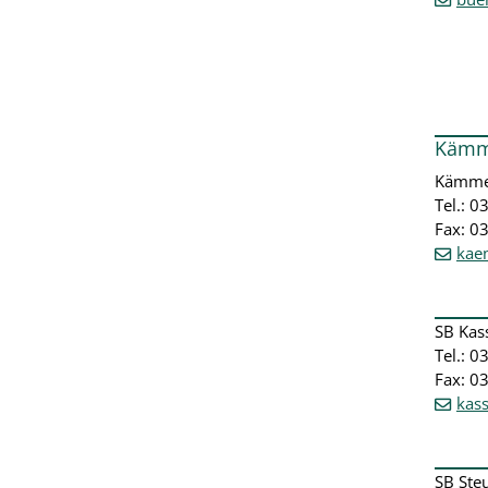
Kämm
Kämme
Tel.: 
Fax: 0
kae
SB Kas
Tel.: 
Fax: 0
kas
SB Ste