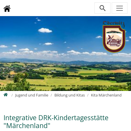
Direkt zur Hauptnavigation springen
Direkt zum Inhalt springen
Zur Unternavigation springen
Home
Jugend und Familie
Bildung und Kitas
Kita Märchenland
Integrative DRK-Kindertagesstätte
"Märchenland"