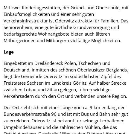
Mit zwei Kindertagesstätten, der Grund- und Oberschule, mit
Einkaufsmöglichkeiten und einer sehr guten
Verkehrsinfrastruktur ist Oderwitz attraktiv für Familien. Das
Seniorenheim, eine gute ärztliche Grundversorgung und
bedarfsgerechte Wohnangebote bieten auch älteren
Mitbürgerinnen und Mitbürgern vielfältige Möglichkeiten.
Lage
Eingebettet im Dreiländereck Polen, Tschechien und
Deutschland, inmitten des schönen Oberlausitzer Berglands,
liegt die Gemeinde Oderwitz im südöstlichsten Zipfel des
Freistaates Sachsen im Landkreis Görlitz. Auf halber Strecke
zwischen Löbau und Zittau gelegen, führen wichtige
Verkehrsadern durch den Ort und verbinden unsere Region.
Der Ort zieht sich mit einer Länge von ca. 9 km entlang der
Bundesverkehrsstraße 96 und ist mit Bus und Bahn sehr gut
zu erreichen. Oderwitz ist bekannt für seine gut erhaltenen
Umgebindehäuser und die zahlreichen Mühlen, die das
Ortsbild prägen. Durch die Nähe zu den Städten Löbau und