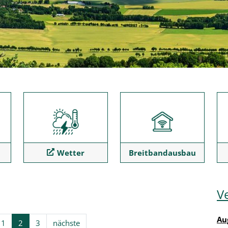
Wetter
Breitbandausbau
V
Au
1
2
3
nächste