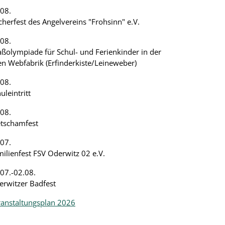
8.08.
cherfest des Angelvereins "Frohsinn" e.V.
08.
ßolympiade für Schul- und Ferienkinder in der
en Webfabrik (Erfinderkiste/Leineweber)
08.
uleintritt
08.
etschamfest
07.
ilienfest FSV Oderwitz 02 e.V.
07.-02.08.
erwitzer Badfest
ranstaltungsplan 2026