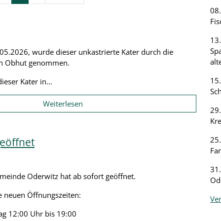
0
Fis
13.
Spa
5.2026, wurde dieser unkastrierte Kater durch die
alt
u in Obhut genommen.
15.
dieser Kater in…
Sch
Weiterlesen
29.
Kr
25.
eöffnet
Fam
31.
meinde Oderwitz hat ab sofort geöffnet.
Od
ie neuen Öffnungszeiten:
Ve
ag 12:00 Uhr bis 19:00